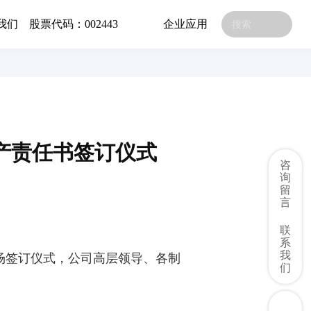
我们
股票代码：002443
企业应用
生产责任书签订仪式
咨
询
留
言
联
系
我
场签订仪式，公司高层领导、各制
们